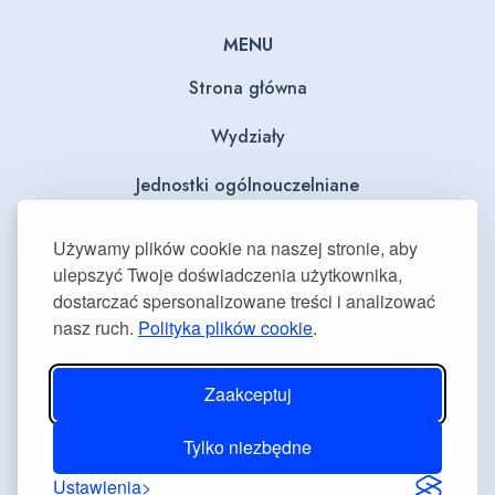
MENU
Strona główna
Wydziały
Jednostki ogólnouczelniane
BIP
Używamy plików cookie na naszej stronie, aby
ulepszyć Twoje doświadczenia użytkownika,
Dla mediów
dostarczać spersonalizowane treści i analizować
nasz ruch.
Polityka plików cookie
.
Deklaracja dostępności
Plan równości płci
Zaakceptuj
Tylko niezbędne
Ustawienia