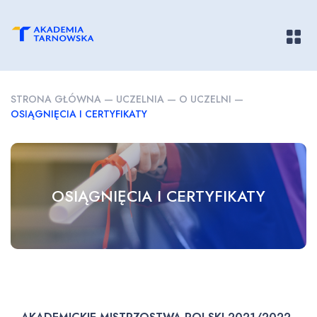
Pokaż/
STRONA GŁÓWNA
—
UCZELNIA
—
O UCZELNI
—
OSIĄGNIĘCIA I CERTYFIKATY
OSIĄGNIĘCIA I CERTYFIKATY