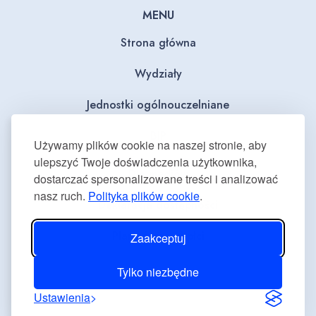
MENU
Strona główna
Wydziały
Jednostki ogólnouczelniane
BIP
Używamy plików cookie na naszej stronie, aby
ulepszyć Twoje doświadczenia użytkownika,
Dla mediów
dostarczać spersonalizowane treści i analizować
nasz ruch.
Polityka plików cookie
.
Deklaracja dostępności
Plan równości płci
Zaakceptuj
Tylko niezbędne
Ustawienia