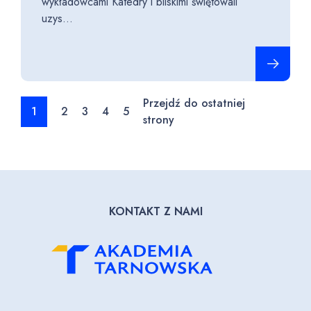
wykładowcami Katedry i bliskimi świętowali
uzys...
Czytaj cało
Przejdź do ostatniej
1
2
3
4
5
strony
KONTAKT Z NAMI