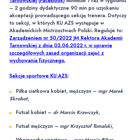
Tarnowskiej
(
Facebook
)
minimum 1 raz w tygodniu
– 2 godziny dydaktyczne 90 min po uzyskaniu
akceptacji prowadzącego sekcję trenera. Dotyczy
to sekcji, w których KU AZS występuje w
Akademickich Mistrzostwach Polski. Reguluje to:
Zarządzeniem nr 50/2022 JM Rektora Akademii
Tarnowskiej z dnia 03.06.2022 r. w sprawie
szczegółowych zasad organizacji zajęć z
wychowania fizycznego.
Sekcje sportowe KU AZS
:
Piłka siatkowa kobiet, mężczyzn –
mgr Marek
Skrobot
,
Futsal kobiet –
dr Marcin Krawczyk,
Futsal mężczyzn
– mgr Krzysztof Tomalski
,
Wspinaczka sportowa –
mgr Marcin Bibro
,