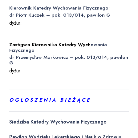
Kierownik Katedry Wychowania Fizycznego:
dr Piotr Kuczek – pok. 013/014,
pawilon
G
dyżur:
środa 10.00 – 10.15
czwartek 9.45 – 10.45
Zastępca Kierownika Katedry Wych
owania
Fizycznego
dr Przemysław Markowicz – pok. 013/014,
pawilon
G
dyżur:
wtorek 14.20 – 14.50
środa 13.00 – 13.45
O G Ł O S Z E N I A B I E Ż Ą C E
Siedziba Katedry Wychowania Fizycznego
Pawilon Wydziału Lekarskiego i Nauk o Zdrowiu,