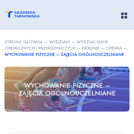
Pokaż/
STRONA GŁÓWNA
—
WYDZIAŁY
—
WYDZIAŁ NAUK
CHEMICZNYCH I PRZYRODNICZYCH
—
KIERUNKI
—
CHEMIA
—
WYCHOWANIE FIZYCZNE – ZAJĘCIA OGÓLNOUCZELNIANE
WYCHOWANIE FIZYCZNE –
ZAJĘCIA OGÓLNOUCZELNIANE