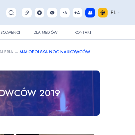
PL
Pokaż/ukryj wyszukiwarkę
BSOLWENCI
DLA MEDIÓW
KONTAKT
ALERIA
—
MAŁOPOLSKA NOC NAUKOWCÓW
KOWCÓW 2019