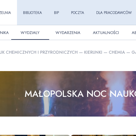
ZELNIA
BIBLIOTEKA
BIP
POCZTA
DLA PRACODAWCÓW
NIKA
WYDZIAŁY
WYDARZENIA
AKTUALNOŚCI
A
UK CHEMICZNYCH I PRZYRODNICZYCH
—
KIERUNKI
—
CHEMIA
—
G
MAŁOPOLSKA NOC NAU