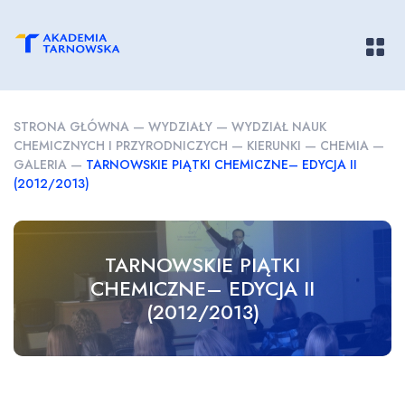
Pokaż/
STRONA GŁÓWNA
—
WYDZIAŁY
—
WYDZIAŁ NAUK
CHEMICZNYCH I PRZYRODNICZYCH
—
KIERUNKI
—
CHEMIA
—
GALERIA
—
TARNOWSKIE PIĄTKI CHEMICZNE– EDYCJA II
(2012/2013)
TARNOWSKIE PIĄTKI
CHEMICZNE– EDYCJA II
(2012/2013)