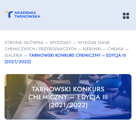
Pokaż/
STRONA GŁÓWNA
—
WYDZIAŁY
—
WYDZIAŁ NAUK
CHEMICZNYCH I PRZYRODNICZYCH
—
KIERUNKI
—
CHEMIA
—
GALERIA
—
TARNOWSKI KONKURS CHEMICZNY – EDYCJA III
(2021/2022)
TARNOWSKI KONKURS
CHEMICZNY – EDYCJA III
(2021/2022)