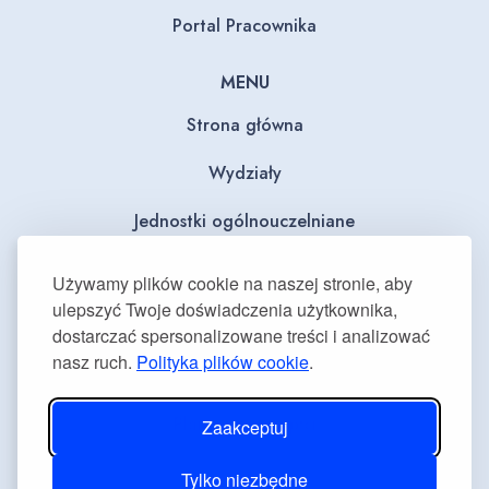
Portal Pracownika
MENU
Strona główna
Wydziały
Jednostki ogólnouczelniane
BIP
Używamy plików cookie na naszej stronie, aby
ulepszyć Twoje doświadczenia użytkownika,
Dla mediów
dostarczać spersonalizowane treści i analizować
nasz ruch.
Polityka plików cookie
.
Deklaracja dostępności
Plan równości płci
Zaakceptuj
Tylko niezbędne