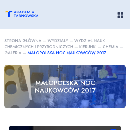
Pokaż/
STRONA GŁÓWNA
—
WYDZIAŁY
—
WYDZIAŁ NAUK
CHEMICZNYCH I PRZYRODNICZYCH
—
KIERUNKI
—
CHEMIA
—
GALERIA
—
MAŁOPOLSKA NOC NAUKOWCÓW 2017
MAŁOPOLSKA NOC
NAUKOWCÓW 2017