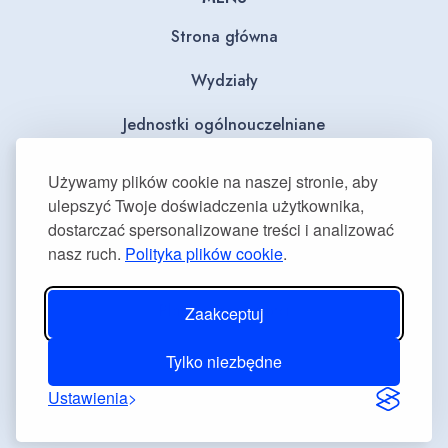
Strona główna
Wydziały
Jednostki ogólnouczelniane
BIP
Używamy plików cookie na naszej stronie, aby
ulepszyć Twoje doświadczenia użytkownika,
Dla mediów
dostarczać spersonalizowane treści i analizować
nasz ruch.
Polityka plików cookie
.
Deklaracja dostępności
Plan równości płci
Zaakceptuj
Tylko niezbędne
Ustawienia