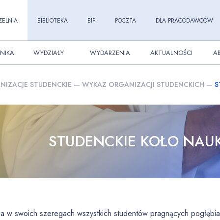
ZELNIA
BIBLIOTEKA
BIP
POCZTA
DLA PRACODAWCÓW
NIKA
WYDZIAŁY
WYDARZENIA
AKTUALNOŚCI
A
ANIZACJE STUDENCKIE
—
WYKAZ ORGANIZACJI STUDENCKICH
—
S
STUDENCKIE KOŁO NAU
ia w swoich szeregach wszystkich studentów pragnących pogłębia