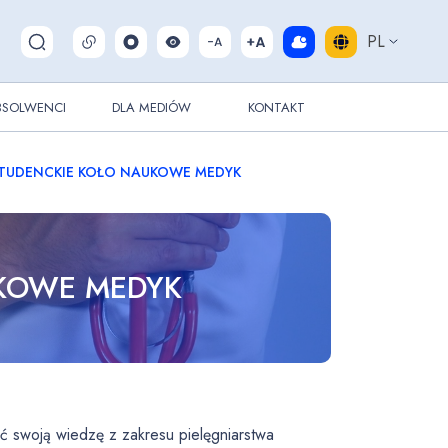
PL
Pokaż/ukryj wyszukiwarkę
BSOLWENCI
DLA MEDIÓW
KONTAKT
TUDENCKIE KOŁO NAUKOWE MEDYK
KOWE MEDYK
ć swoją wiedzę z zakresu pielęgniarstwa