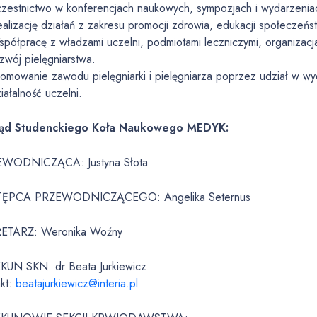
zestnictwo w konferencjach naukowych, sympozjach i wydarzenia
alizację działań z zakresu promocji zdrowia, edukacji społeczeńst
półpracę z władzami uczelni, podmiotami leczniczymi, organizacja
zwój pielęgniarstwa.
omowanie zawodu pielęgniarki i pielęgniarza poprzez udział w wy
iałalność uczelni.
ząd Studenckiego Koła Naukowego MEDYK:
WODNICZĄCA: Justyna Słota
TĘPCA PRZEWODNICZĄCEGO: Angelika Seternus
ETARZ: Weronika Woźny
KUN SKN: dr Beata Jurkiewicz
akt:
beatajurkiewicz@interia.pl