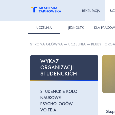
REKRUTACJA
UC
UCZELNIA
JEDNOSTKI
DLA PRACOW
STRONA GŁÓWNA
—
UCZELNIA
—
KLUBY I ORG
WYKAZ
ORGANIZACJI
STUDENCKICH
STUDENCKIE KOŁO
NAUKOWE
PSYCHOLOGÓW
VOITEIA
Skup