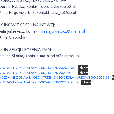
EKUNOWIE SEKCJI KRWIODAWSTWA:
Dorota Rybska; kontakt: dorotarybska@o2.pl
Anna Rogowska-Bąk; kontakt: ania_ro@op.pl
EKUNOWIE SEKCJI NAUKOWEJ:
ata Jurkiewicz; kontakt:
beatajurkiewicz@interia.pl
Anna Ciapocha
KUN SEKCJI LECZENIA RAN:
ateusz Skórka; kontakt: ma_skorka@atar.edu.pl
WOZDANIE-Z-DZIALALNOSCI-SKN-MEDYK-2020-2021
Pobierz
WOZDANIE-Z-DZIALALNOSCI-SKN-MEDYK-2021-2022
Pobierz
WOZDANIE-Z-DZIALALNOSCI-STUDENCKIEGO-KOLA-NAUKOWEGO-2022-23
P
WOZDANIE-Z-DZIALALNOSCI-SKN-MEDYK-2023-2024-2
Pobierz