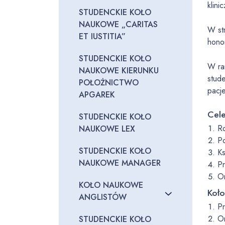
klini
STUDENCKIE KOŁO
NAUKOWE „CARITAS
W st
ET IUSTITIA”
hono
STUDENCKIE KOŁO
W ra
NAUKOWE KIERUNKU
stud
POŁOŻNICTWO
pacj
APGAREK
Cel
STUDENCKIE KOŁO
Ro
NAUKOWE LEX
Po
STUDENCKIE KOŁO
Ks
NAUKOWE MANAGER
Pr
Or
KOŁO NAUKOWE
Koło
ANGLISTÓW
Pr
Or
STUDENCKIE KOŁO