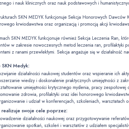
cznego i nauk klinicznych oraz nauk podstawowych i humanistyczny
rukturach SKN MEDYK funkcjonuje Sekcja Honorowych Dawców Krw
rowego krwiodawstwa oraz organizacją i promocją akcji krwiodaws
mach SKN MEDYK funkcjonuje również Sekcja Leczenia Ran, której 
entów w zakresie nowoczesnych metod leczenia ran, profilaktyki p
entami z ranami przewlekłymi. Sekcja angażuje się w działalność n
e SKN Medyk:
zwijanie działalności naukowej studentów oraz wspieranie ich ak
szerzanie wiedzy i doskonalenie praktycznych umiejętności z zakr
ztałtowanie umiejętności krytycznego myślenia, pracy zespołowej 
omowanie zdrowia, profilaktyki oraz idei honorowego krwiodawstw
ganizowanie i udział w konferencjach, szkoleniach, warsztatach 
 realizuje swoje cele poprzez:
owadzenie działalności naukowej oraz przygotowywanie referatów, 
ganizowanie spotkań, szkoleń i warsztatów z udziałem specjalistó