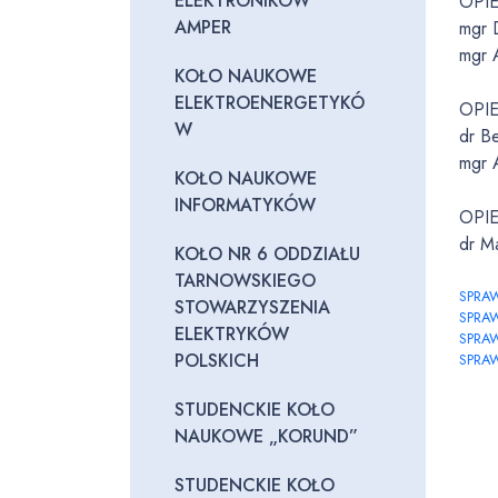
ELEKTRONIKÓW
OPI
AMPER
mgr 
mgr 
KOŁO NAUKOWE
ELEKTROENERGETYKÓ
OPI
W
dr Be
mgr 
KOŁO NAUKOWE
INFORMATYKÓW
OPIE
dr M
KOŁO NR 6 ODDZIAŁU
TARNOWSKIEGO
SPRA
STOWARZYSZENIA
SPRA
ELEKTRYKÓW
SPRA
POLSKICH
SPRA
STUDENCKIE KOŁO
NAUKOWE „KORUND”
STUDENCKIE KOŁO