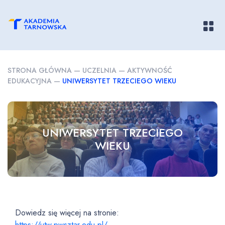
Pokaż/
STRONA GŁÓWNA
—
UCZELNIA
—
AKTYWNOŚĆ
EDUKACYJNA
—
UNIWERSYTET TRZECIEGO WIEKU
UNIWERSYTET TRZECIEGO
WIEKU
Dowiedz się więcej na stronie:
https://utw.pwsztar.edu.pl/