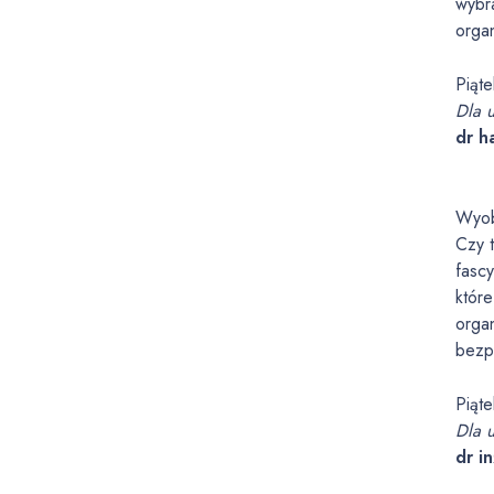
wybr
orga
Piąt
Dla 
dr h
Wyob
Czy 
fasc
któr
orga
bezp
Piąt
Dla 
dr i