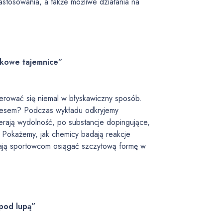
tosowania, a także możliwe działania na
ukowe tajemnice”
nerować się niemal w błyskawiczny sposób.
sukcesem? Podczas wykładu odkryjemy
ierają wydolność, po substancje dopingujące,
 Pokażemy, jak chemicy badają reakcje
agają sportowcom osiągać szczytową formę w
 pod lupą”