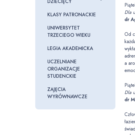
DZIECIĘCY
Piąt
Dla 
KLASY PATRONACKIE
dr A
UNIWERSYTET
Od c
TRZECIEGO WIEKU
każd
LEGIA AKADEMICKA
wykł
adre
UCZELNIANE
a ar
ORGANIZACJE
emoc
STUDENCKIE
Piąt
ZAJĘCIA
Dla 
WYRÓWNAWCZE
dr M
Czło
łazi
świa