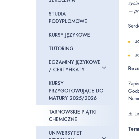
SZKOLENIA
życia
— pro
STUDIA
PODYPLOMOWE
Serd
KURSY JĘZYKOWE
u
TUTORING
u
EGZAMINY JĘZYKOWE
Reze
/ CERTYFIKATY
KURSY
Zapi
PRZYGOTOWUJĄCE DO
Godz
MATURY 2025/2026
Nume
TARNOWSKIE PIĄTKI
⚠️ L
CHEMICZNE
Term
UNIWERSYTET