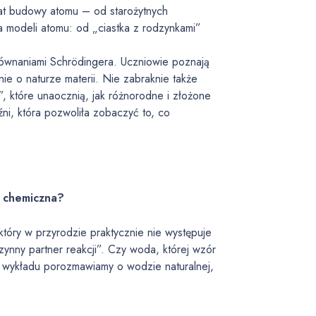
at budowy atomu – od starożytnych
a modeli atomu: od „ciastka z rodzynkami”
równaniami Schrödingera. Uczniowie poznają
ie o naturze materii. Nie zabraknie także
, które unaocznią, jak różnorodne i złożone
ni, która pozwoliła zobaczyć to, co
a chemiczna?
tóry w przyrodzie praktycznie nie występuje
czynny partner reakcji”. Czy woda, której wzór
wykładu porozmawiamy o wodzie naturalnej,