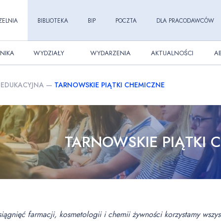
ZELNIA
BIBLIOTEKA
BIP
POCZTA
DLA PRACODAWCÓW
NIKA
WYDZIAŁY
WYDARZENIA
AKTUALNOŚCI
A
EDUKACYJNA
—
TARNOWSKIE PIĄTKI CHEMICZNE
TARNOWSKIE PIĄTKI 
iągnięć farmacji, kosmetologii i chemii żywności korzystamy wszys