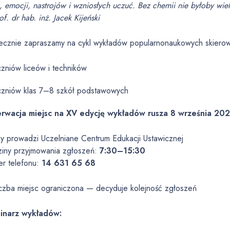
, emocji, nastrojów i wzniosłych uczuć. Bez chemii nie byłoby wie
f. dr hab. inż. Jacek Kijeński
ecznie zapraszamy na cykl wykładów popularnonaukowych skiero
czniów liceów i techników
czniów klas 7–8 szkół podstawowych
rwacja miejsc na XV edycję wykładów rusza 8 września 202
sy prowadzi Uczelniane Centrum Edukacji Ustawicznej
iny przyjmowania zgłoszeń:
7:30–15:30
r telefonu:
14 631 65 68
iczba miejsc ograniczona — decyduje kolejność zgłoszeń
inarz wykładów: