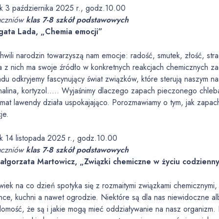
ek 3 października 2025 r., godz.10.00
uczniów
klas 7-8 szkół podstawowych
gata Lada, „Chemia emocji”
hwili narodzin towarzyszą nam emocje: radość, smutek, złość, str
a z nich ma swoje źródło w konkretnych reakcjach chemicznych 
adu odkryjemy fascynujący świat związków, które sterują naszym n
nalina, kortyzol….. Wyjaśnimy dlaczego zapach pieczonego chleba
omat lawendy działa uspokajająco. Porozmawiamy o tym, jak zapach
je.
ek 14 listopada 2025 r., godz.10.00
uczniów
klas 7-8 szkół podstawowych
ałgorzata Martowicz, „Związki chemiczne w życiu codzienn
wiek na co dzień spotyka się z rozmaitymi związkami chemicznymi
ence, kuchni a nawet ogrodzie. Niektóre są dla nas niewidoczne a
domość, że są i jakie mogą mieć oddziaływanie na nasz organizm