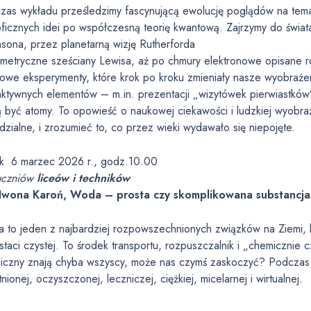
zas wykładu prześledzimy fascynującą ewolucję poglądów na tem
zoficznych idei po współczesną teorię kwantową. Zajrzymy do świat
sona, przez planetarną wizję Rutherforda
ometryczne sześciany Lewisa, aż po chmury elektronowe opisane 
zowe eksperymenty, które krok po kroku zmieniały nasze wyobrażen
raktywnych elementów – m.in. prezentacji „wizytówek pierwiastków”
 być atomy. To opowieść o naukowej ciekawości i ludzkiej wyobraź
dzialne, i zrozumieć to, co przez wieki wydawało się niepojęte.
ek 6 marzec 2026 r., godz.10.00
uczniów
liceów i techników
Iwona Karoń, Woda – prosta czy skomplikowana substancj
 to jeden z najbardziej rozpowszechnionych związków na Ziemi, k
taci czystej. To środek transportu, rozpuszczalnik i „chemicznie 
iczny znają chyba wszyscy, może nas czymś zaskoczyć? Podczas 
nionej, oczyszczonej, leczniczej, ciężkiej, micelarnej i wirtualnej.