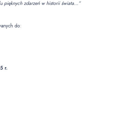
lu pięknych zdarzeń w historii świata…”
wanych do:
5 r.