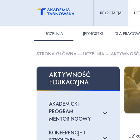
REKRUTACJA
UC
UCZELNIA
JEDNOSTKI
DLA PRACOW
STRONA GŁÓWNA
—
UCZELNIA
—
AKTYWNOŚĆ 
AKTYWNOŚĆ
EDUKACYJNA
AKADEMICKI
PROGRAM
MENTORINGOWY
KONFERENCJE I
„Z os