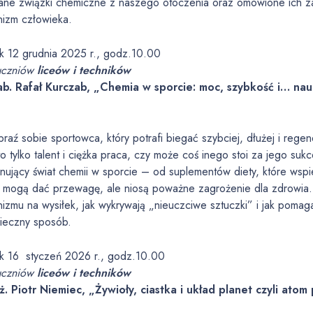
ane związki chemiczne z naszego otoczenia oraz omówione ich zas
nizm człowieka.
ek 12 grudnia 2025 r., godz.10.00
uczniów
liceów i techników
ab. Rafał Kurczab, „Chemia w sporcie: moc, szybkość i… na
raź sobie sportowca, który potrafi biegać szybciej, dłużej i rege
to tylko talent i ciężka praca, czy może coś inego stoi za jego 
ynujący świat chemii w sporcie – od suplementów diety, które wsp
e mogą dać przewagę, ale niosą poważne zagrożenie dla zdrowia.
nizmu na wysiłek, jak wykrywają „nieuczciwe sztuczki” i jak pom
ieczny sposób.
ek 16 styczeń 2026 r., godz.10.00
uczniów
liceów i techników
nż. Piotr Niemiec, „Żywioły, ciastka i układ planet czyli atom