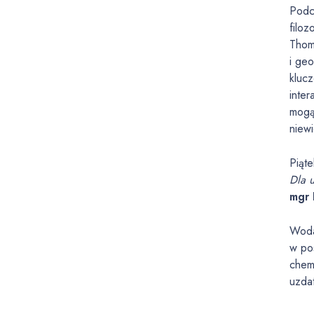
Podc
filo
Thom
i ge
kluc
inte
mogą
niewi
Piąt
Dla 
mgr 
Woda
w pos
chem
uzdat