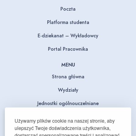
Poczta
Platforma studenta
E-dziekanat – Wykładowcy
Portal Pracownika
MENU
Strona główna
Wydziały
Jednostki ogólnouczelniane
BIP
Używamy plików cookie na naszej stronie, aby
ulepszyć Twoje doświadczenia użytkownika,
Dla mediów
dostarczać spersonalizowane treści i analizować