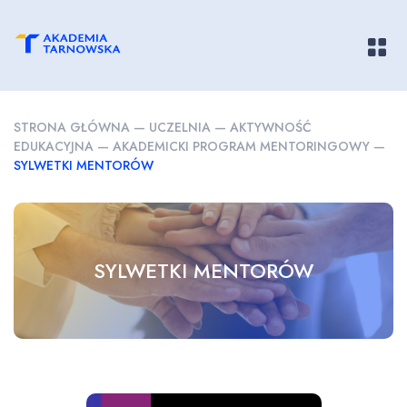
Pokaż/
STRONA GŁÓWNA
—
UCZELNIA
—
AKTYWNOŚĆ
EDUKACYJNA
—
AKADEMICKI PROGRAM MENTORINGOWY
—
SYLWETKI MENTORÓW
SYLWETKI MENTORÓW