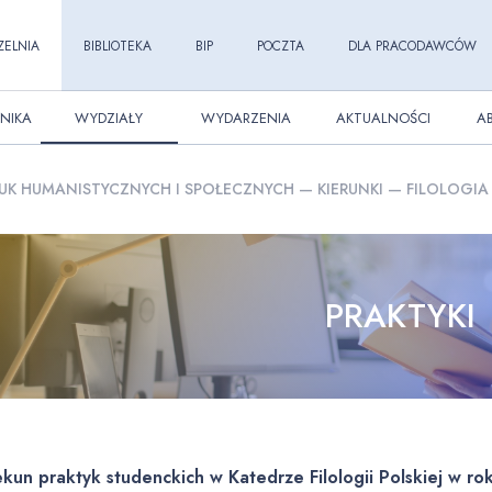
ZELNIA
BIBLIOTEKA
BIP
POCZTA
DLA PRACODAWCÓW
NIKA
WYDZIAŁY
WYDARZENIA
AKTUALNOŚCI
A
UK HUMANISTYCZNYCH I SPOŁECZNYCH
—
KIERUNKI
—
FILOLOGIA
PRAKTYKI
kun praktyk studenckich w Katedrze Filologii Polskiej
w ro