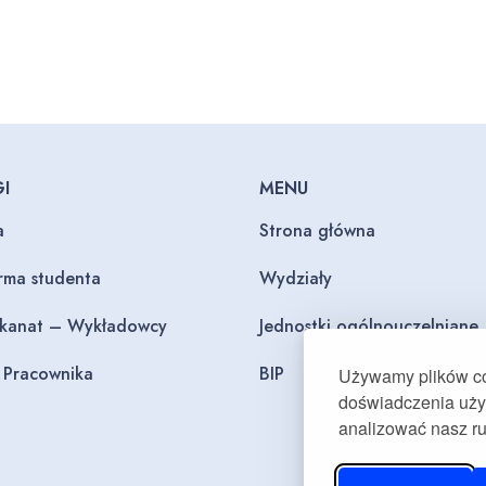
I
MENU
a
Strona główna
orma studenta
Wydziały
ekanat – Wykładowcy
Jednostki ogólnouczelniane
l Pracownika
BIP
Używamy plików coo
doświadczenia użyt
analizować nasz r