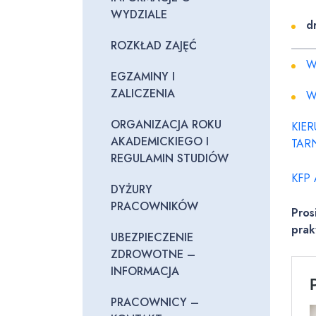
WYDZIALE
d
ROZKŁAD ZAJĘĆ
W
EGZAMINY I
ZALICZENIA
W
ORGANIZACJA ROKU
KIE
AKADEMICKIEGO I
TAR
REGULAMIN STUDIÓW
KFP 
DYŻURY
PRACOWNIKÓW
Pros
prak
UBEZPIECZENIE
ZDROWOTNE –
INFORMACJA
PRACOWNICY –