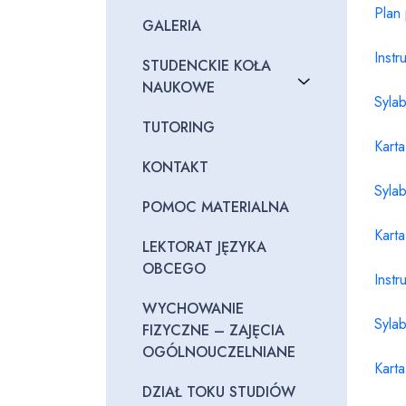
Plan
GALERIA
Instr
STUDENCKIE KOŁA
NAUKOWE
Syla
TUTORING
Kart
KONTAKT
Syla
POMOC MATERIALNA
Kart
LEKTORAT JĘZYKA
OBCEGO
Instr
WYCHOWANIE
Syla
FIZYCZNE – ZAJĘCIA
OGÓLNOUCZELNIANE
Kart
DZIAŁ TOKU STUDIÓW