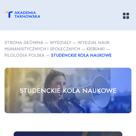
Pokaż/
STRONA GŁÓWNA
—
WYDZIAŁY
—
WYDZIAŁ NAUK
HUMANISTYCZNYCH I SPOŁECZNYCH
—
KIERUNKI
—
FILOLOGIA POLSKA
—
STUDENCKIE KOŁA NAUKOWE
STUDENCKIE KOŁA NAUKOWE