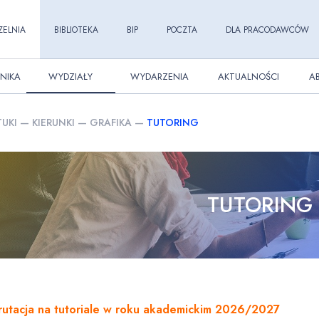
ZELNIA
BIBLIOTEKA
BIP
POCZTA
DLA PRACODAWCÓW
NIKA
WYDZIAŁY
WYDARZENIA
AKTUALNOŚCI
A
UKI
—
KIERUNKI
—
GRAFIKA
—
TUTORING
TUTORING
rutacja na tutoriale w roku akademickim 2026/2027