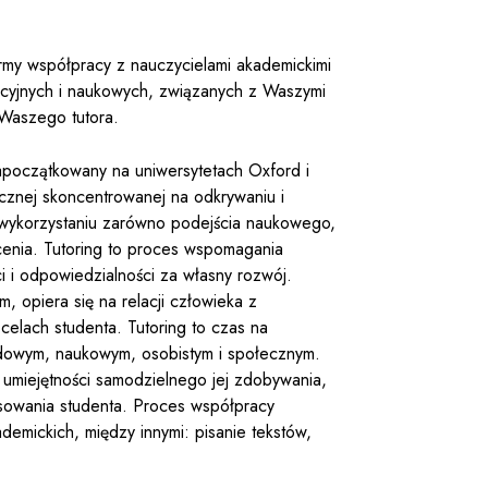
rmy współpracy z nauczycielami akademickimi
kacyjnych i naukowych, związanych z Waszymi
 Waszego tutora.
zapoczątkowany na uniwersytetach Oxford i
cznej skoncentrowanej na odkrywaniu i
y wykorzystaniu zarówno podejścia naukowego,
cenia. Tutoring to proces wspomagania
 i odpowiedzialności za własny rozwój.
, opiera się na relacji człowieka z
celach studenta. Tutoring to czas na
dowym, naukowym, osobistym i społecznym.
 umiejętności samodzielnego jej zdobywania,
esowania studenta. Proces współpracy
emickich, między innymi: pisanie tekstów,