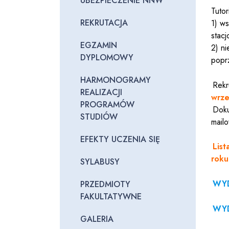
UBEZPIECZENIE NNW
Tuto
REKRUTACJA
1) ws
stacj
EGZAMIN
2) n
DYPLOMOWY
popr
HARMONOGRAMY
Rekr
REALIZACJI
wrze
PROGRAMÓW
Doku
STUDIÓW
mail
EFEKTY UCZENIA SIĘ
List
rok
SYLABUSY
WYD
PRZEDMIOTY
FAKULTATYWNE
WYD
GALERIA