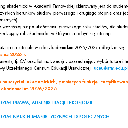
ring akademicki w Akademii Tarnowskiej skierowany jest do studen
zystkich kierunków studiów pierwszego i drugiego stopnia oraz jed
onarnych),
ie wcześniej niż po ukończeniu pierwszego roku studiów, dla stude
zedzający rok akademicki, w którym ma odbyć się tutoring.
utacja na tutoriale w roku akademickim 2026/2027 odbędzie się
śnia 2026 r.
menty, tj. CV oraz list motywacyjny uzasadniający wybór tutora i te
owy Uczelnianego Centrum Edukacji Ustawicznej
uceu@atar.edu.pl
a nauczycieli akademickich
,
pełniących funkcję
certyfikowan
u akademickim 2026/2027:
ZIAŁ PRAWA, ADMINISTRACJI I EKONOMII
ZIAŁ NAUK HUMANISTYCZNYCH I SPOŁECZNYCH