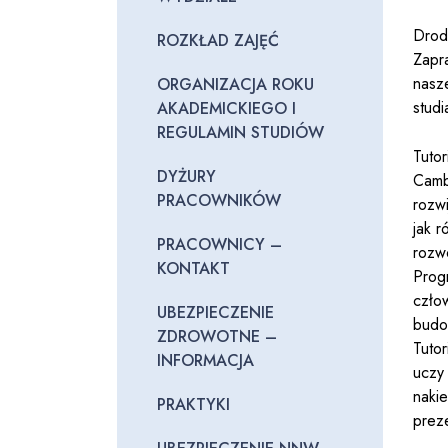
Drod
ROZKŁAD ZAJĘĆ
Zapr
nasz
ORGANIZACJA ROKU
stud
AKADEMICKIEGO I
REGULAMIN STUDIÓW
Tuto
DYŻURY
Camb
PRACOWNIKÓW
rozw
jak 
PRACOWNICY –
rozw
KONTAKT
Progr
człow
UBEZPIECZENIE
budo
ZDROWOTNE –
Tuto
INFORMACJA
uczy
naki
PRAKTYKI
preze