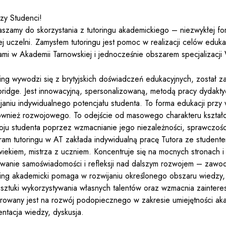
zy Studenci!
aszamy do skorzystania z tutoringu akademickiego – niezwykłej fo
ej uczelni. Zamysłem tutoringu jest pomoc w realizacji celów edu
iami w Akademii Tarnowskiej i jednocześnie obszarem specjalizacji
ring wywodzi się z brytyjskich doświadczeń edukacyjnych, został 
ridge. Jest innowacyjną, spersonalizowaną, metodą pracy dydakty
ijaniu indywidualnego potencjału studenta. To forma edukacji prz
również rozwojowego. To odejście od masowego charakteru kształ
oju studenta poprzez wzmacnianie jego niezależności, sprawczości
am tutoringu w AT zakłada indywidualną pracę Tutora ze studentem
iekiem, mistrza z uczniem. Koncentruje się na mocnych stronach i 
wanie samoświadomości i refleksji nad dalszym rozwojem – zawo
ring akademicki pomaga w rozwijaniu określonego obszaru wiedzy,
 sztuki wykorzystywania własnych talentów oraz wzmacnia zainter
erowany jest na rozwój podopiecznego w zakresie umiejętności akad
ntacja wiedzy, dyskusja.