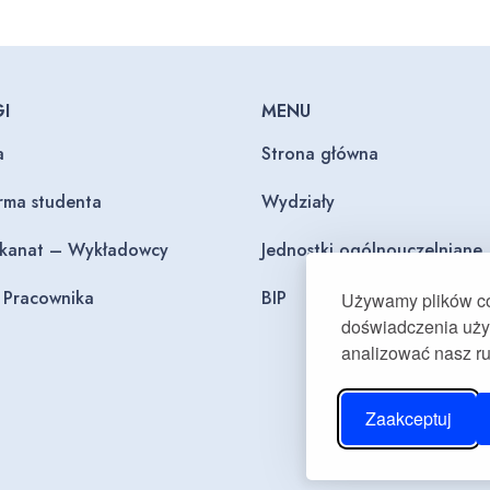
I
MENU
a
Strona główna
orma studenta
Wydziały
ekanat – Wykładowcy
Jednostki ogólnouczelniane
l Pracownika
BIP
Używamy plików coo
doświadczenia użyt
analizować nasz r
Zaakceptuj