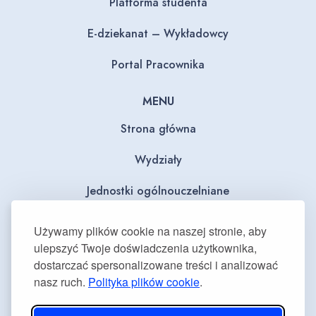
Platforma studenta
E-dziekanat – Wykładowcy
Portal Pracownika
MENU
Strona główna
Wydziały
Jednostki ogólnouczelniane
BIP
Używamy plików cookie na naszej stronie, aby
ulepszyć Twoje doświadczenia użytkownika,
Dla mediów
dostarczać spersonalizowane treści i analizować
nasz ruch.
Polityka plików cookie
.
Deklaracja dostępności