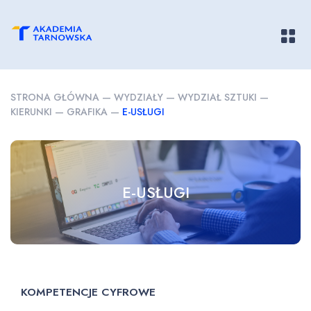
Pokaż/
STRONA GŁÓWNA
—
WYDZIAŁY
—
WYDZIAŁ SZTUKI
—
KIERUNKI
—
GRAFIKA
—
E-USŁUGI
E-USŁUGI
KOMPETENCJE CYFROWE