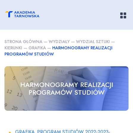
Pokaż/
STRONA GŁÓWNA
—
WYDZIAŁY
—
WYDZIAŁ SZTUKI
—
KIERUNKI
—
GRAFIKA
—
HARMONOGRAMY REALIZACJI
PROGRAMÓW STUDIÓW
HARMONOGRAMY REALIZACJI
PROGRAMÓW STUDIÓW
GRAFIKA_PROGRAM STUDIÓW 2022-2023-