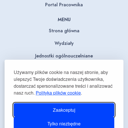
Portal Pracownika
MENU
Strona główna
Wydziały
Jednostki ogólnouczelniane
BIP
Używamy plików cookie na naszej stronie, aby
ulepszyć Twoje doświadczenia użytkownika,
Dla mediów
dostarczać spersonalizowane treści i analizować
nasz ruch.
Polityka plików cookie
.
Deklaracja dostępności
Plan równości płci
Zaakceptuj
Tylko niezbędne