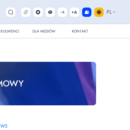
PL
Pokaż/ukryj wyszukiwarkę
BSOLWENCI
DLA MEDIÓW
KONTAKT
OMOWY
a WS