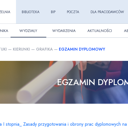
ZELNIA
BIBLIOTEKA
BIP
POCZTA
DLA PRACODAWCÓW
NIKA
WYDZIAŁY
WYDARZENIA
AKTUALNOŚCI
A
UKI
—
KIERUNKI
—
GRAFIKA
—
EGZAMIN DYPLOMOWY
EGZAMIN DYPL
ia I stopnia_ Zasady przygotowania i obrony prac dyplomowych n