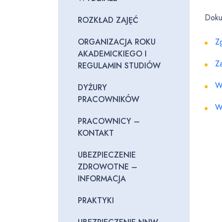
Doku
ROZKŁAD ZAJĘĆ
ORGANIZACJA ROKU
Z
AKADEMICKIEGO I
Z
REGULAMIN STUDIÓW
W
DYŻURY
PRACOWNIKÓW
W
PRACOWNICY –
KONTAKT
UBEZPIECZENIE
ZDROWOTNE –
INFORMACJA
PRAKTYKI