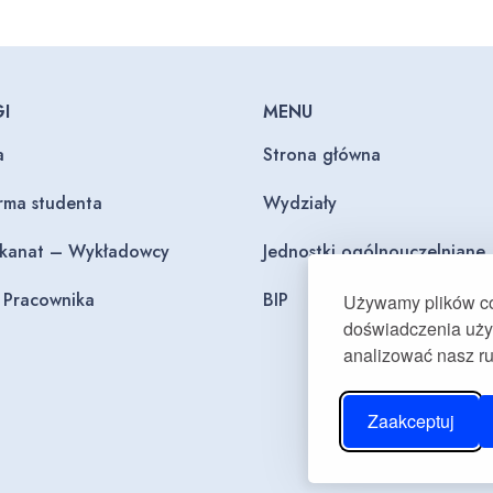
I
MENU
a
Strona główna
orma studenta
Wydziały
ekanat – Wykładowcy
Jednostki ogólnouczelniane
l Pracownika
BIP
Używamy plików coo
doświadczenia użyt
analizować nasz r
Zaakceptuj