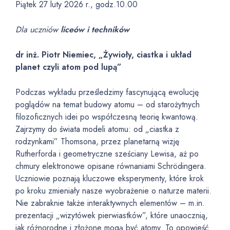
Piątek 27 luty 2026 r., godz.10.00
Dla uczniów
liceów i techników
dr inż. Piotr Niemiec, „Żywioły, ciastka i układ
planet czyli atom pod lupą”
Podczas wykładu prześledzimy fascynującą ewolucję
poglądów na temat budowy atomu – od starożytnych
filozoficznych idei po współczesną teorię kwantową.
Zajrzymy do świata modeli atomu: od „ciastka z
rodzynkami” Thomsona, przez planetarną wizję
Rutherforda i geometryczne sześciany Lewisa, aż po
chmury elektronowe opisane równaniami Schrödingera.
Uczniowie poznają kluczowe eksperymenty, które krok
po kroku zmieniały nasze wyobrażenie o naturze materii.
Nie zabraknie także interaktywnych elementów – m.in.
prezentacji „wizytówek pierwiastków”, które unaocznią,
jak różnorodne i złożone mogą być atomy. To opowieść