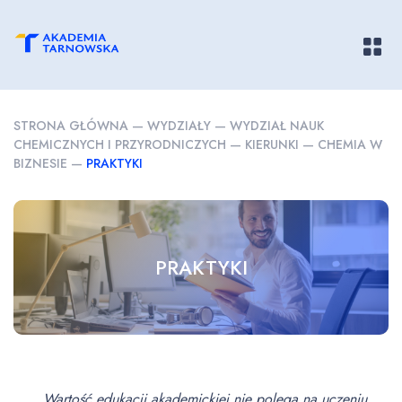
Pokaż/
STRONA GŁÓWNA
—
WYDZIAŁY
—
WYDZIAŁ NAUK
CHEMICZNYCH I PRZYRODNICZYCH
—
KIERUNKI
—
CHEMIA W
BIZNESIE
—
PRAKTYKI
PRAKTYKI
„Wartość edukacji akademickiej nie polega na uczeniu