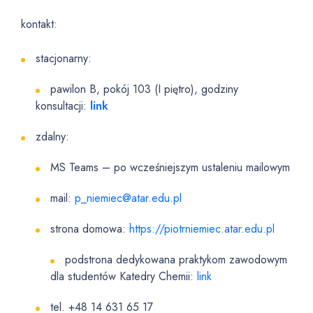
kontakt:
stacjonarny:
pawilon B, pokój 103 (I piętro), godziny
konsultacji:
link
zdalny:
MS Teams – po wcześniejszym ustaleniu mailowym
mail:
p_niemiec@atar.edu.pl
strona domowa:
https://piotrniemiec.atar.edu.pl
podstrona dedykowana praktykom zawodowym
dla studentów Katedry Chemii:
link
tel. +48 14 631 65 17