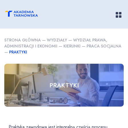
Pokaż/
STRONA GŁÓWNA
—
WYDZIAŁY
—
WYDZIAŁ PRAWA,
ADMINISTRACJI I EKONOMII
—
KIERUNKI
—
PRACA SOCJALNA
—
PRAKTYKI
PRAKTYKI
Praktyka zawodowa jest integralną częścią procesu