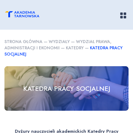
Pokaż/
STRONA GŁÓWNA
—
WYDZIAŁY
—
WYDZIAŁ PRAWA,
ADMINISTRACJI I EKONOMII
—
KATEDRY
—
KATEDRA PRACY
SOCJALNEJ
KATEDRA PRACY SOCJALNEJ
Dyżury nauczycieli akademickich Katedry Pracy