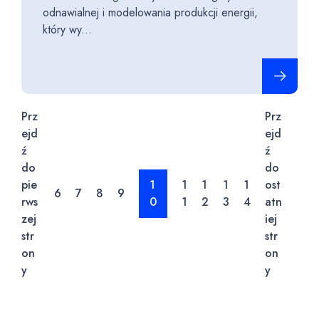
odnawialnej i modelowania produkcji energii,
który wy...
Czytaj cało
Prz
Prz
ejd
ejd
ź
ź
do
do
pie
1
1
1
1
1
ost
6
7
8
9
rws
0
1
2
3
4
atn
zej
iej
str
str
on
on
y
y