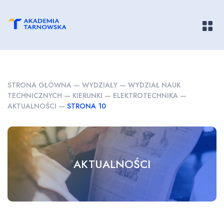
Pokaż/
STRONA GŁÓWNA
—
WYDZIAŁY
—
WYDZIAŁ NAUK
TECHNICZNYCH
—
KIERUNKI
—
ELEKTROTECHNIKA
—
AKTUALNOŚCI
—
STRONA 10
AKTUALNOŚCI