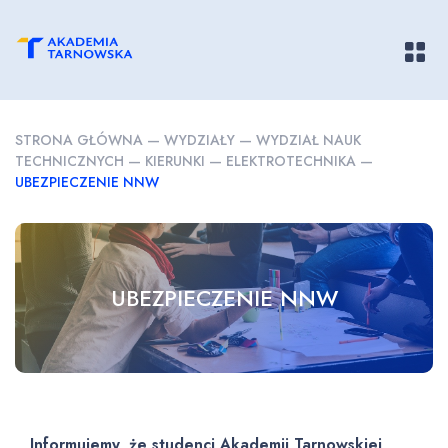
Pokaż/
STRONA GŁÓWNA
—
WYDZIAŁY
—
WYDZIAŁ NAUK
TECHNICZNYCH
—
KIERUNKI
—
ELEKTROTECHNIKA
—
UBEZPIECZENIE NNW
UBEZPIECZENIE NNW
Informujemy, że studenci Akademii Tarnowskiej