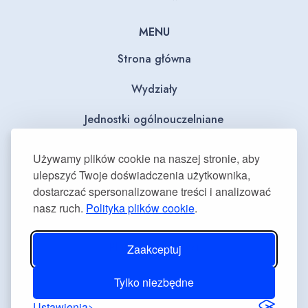
MENU
Strona główna
Wydziały
Jednostki ogólnouczelniane
BIP
Używamy plików cookie na naszej stronie, aby
ulepszyć Twoje doświadczenia użytkownika,
Dla mediów
dostarczać spersonalizowane treści i analizować
nasz ruch.
Polityka plików cookie
.
Deklaracja dostępności
Plan równości płci
Zaakceptuj
Tylko niezbędne
Ustawienia