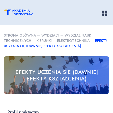
Pokaż/
STRONA GŁÓWNA
—
WYDZIAŁY
—
WYDZIAŁ NAUK
TECHNICZNYCH
—
KIERUNKI
—
ELEKTROTECHNIKA
—
EFEKTY
UCZENIA SIĘ (DAWNIEJ EFEKTY KSZTAŁCENIA)
EFEKTY UCZENIA SIĘ (DAWNIEJ
EFEKTY KSZTAŁCENIA)
Profil praktyczny