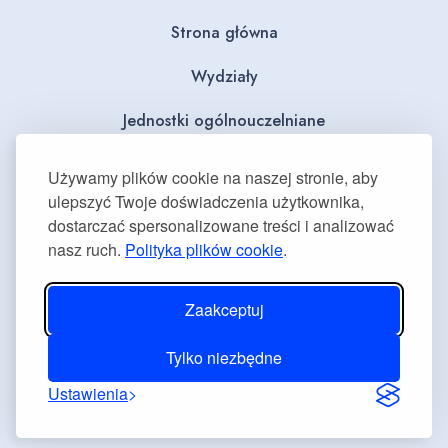
Strona główna
Wydziały
Jednostki ogólnouczelniane
BIP
Używamy plików cookie na naszej stronie, aby
ulepszyć Twoje doświadczenia użytkownika,
Dla mediów
dostarczać spersonalizowane treści i analizować
nasz ruch.
Polityka plików cookie
.
Deklaracja dostępności
Plan równości płci
Zaakceptuj
Tylko niezbędne
Ustawienia