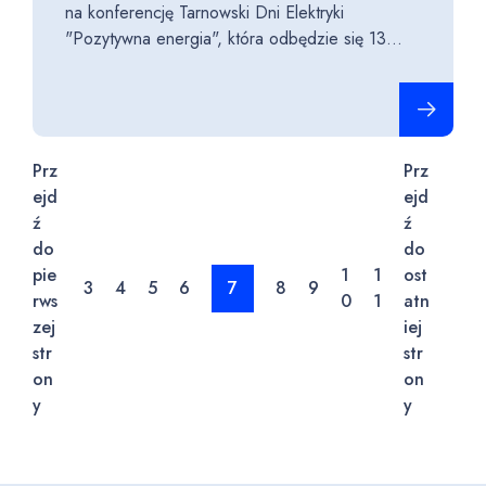
na konferencję Tarnowski Dni Elektryki
"Pozytywna energia", która odbędzie się 13...
Czytaj cało
Prz
Prz
ejd
ejd
ź
ź
do
do
pie
1
1
ost
3
4
5
6
7
8
9
rws
0
1
atn
zej
iej
str
str
on
on
y
y