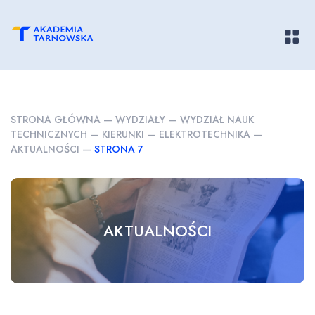
Pokaż/
STRONA GŁÓWNA
—
WYDZIAŁY
—
WYDZIAŁ NAUK
TECHNICZNYCH
—
KIERUNKI
—
ELEKTROTECHNIKA
—
AKTUALNOŚCI
—
STRONA 7
AKTUALNOŚCI