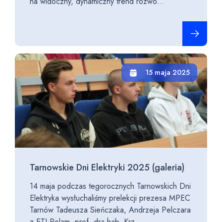
na widoczny, dynamiczny trend rozwo...
Czytaj cało
15 maja 2025
Tarnowskie Dni Elektryki 2025 (galeria)
14 maja podczas tegorocznych Tarnowskich Dni
Elektryka wysłuchaliśmy prelekcji prezesa MPEC
Tarnów Tadeusza Sieńczaka, Andrzeja Pelczara
z ETI Polam, prof. dra hab. Krz...