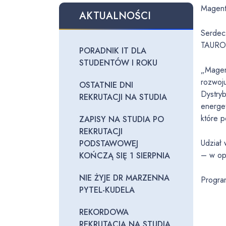
Magent
AKTUALNOŚCI
Serdec
TAURON
PORADNIK IT DLA
STUDENTÓW I ROKU
„Magent
rozwoj
OSTATNIE DNI
Dystryb
REKRUTACJI NA STUDIA
energet
które 
ZAPISY NA STUDIA PO
REKRUTACJI
Udział
PODSTAWOWEJ
– w opa
KOŃCZĄ SIĘ 1 SIERPNIA
NIE ŻYJE DR MARZENNA
Progra
PYTEL-KUDELA
REKORDOWA
REKRUTACJA NA STUDIA