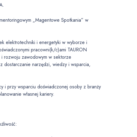
A.
ie mentoringowym „Magentowe Spotkania” w
 elektrotechniki i energetyki w wyborze i
i doświadczonymi pracowni(k/c)ami TAURON
cji i rozwoju zawodowym w sektorze
z dostarczanie narzędzi, wiedzy i wsparcia,
y i przy wsparciu doświadczonej osoby z branży
lanowanie własnej kariery.
żliwość: