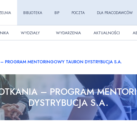
ZELNIA
BIBLIOTEKA
BIP
POCZTA
DLA PRACODAWCÓW
NIKA
WYDZIAŁY
WYDARZENIA
AKTUALNOŚCI
A
– PROGRAM MENTORINGOWY TAURON DYSTRYBUCJA S.A.
OTKANIA – PROGRAM MENTOR
DYSTRYBUCJA S.A.