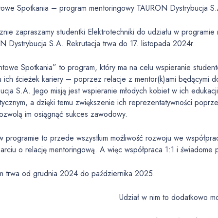
owe Spotkania – program mentoringowy TAURON Dystrybucja S.
znie zapraszamy studentki Elektrotechniki do udziału w program
 Dystrybucja S.A. Rekrutacja trwa do 17. listopada 2024r.
owe Spotkania” to program, który ma na celu wspieranie studentek
u ich ścieżek kariery – poprzez relacje z mentor(k)ami będącym
ucja S.A. Jego misją jest wspieranie młodych kobiet w ich eduka
ycznym, a dzięki temu zwiększenie ich reprezentatywności poprze
pozwolą im osiągnąć sukces zawodowy.
 w programie to przede wszystkim możliwość rozwoju we współprac
rciu o relację mentoringową. A więc współpraca 1:1 i świadome p
m trwa od grudnia 2024 do października 2025.
Udział w nim to dodatkowo mo