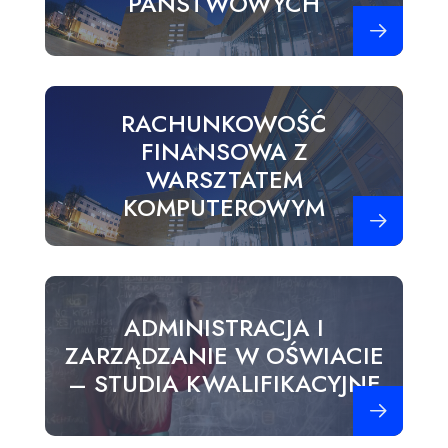
PAŃSTWOWYCH
Zobacz więce
RACHUNKOWOŚĆ
FINANSOWA Z
WARSZTATEM
KOMPUTEROWYM
Zobacz więce
ADMINISTRACJA I
ZARZĄDZANIE W OŚWIACIE
– STUDIA KWALIFIKACYJNE
Zobacz więce