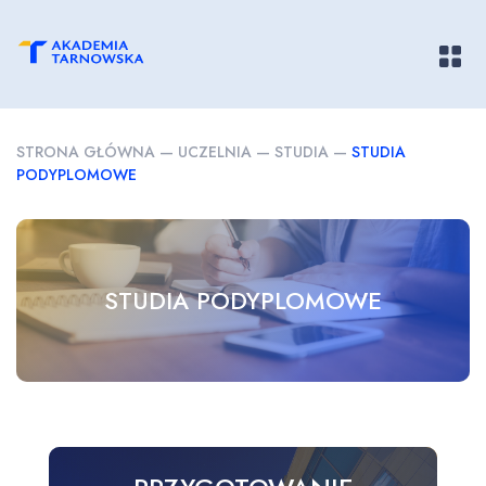
Pokaż/
STRONA GŁÓWNA
—
UCZELNIA
—
STUDIA
—
STUDIA
PODYPLOMOWE
STUDIA PODYPLOMOWE