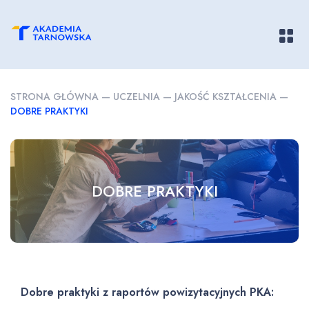
Pokaż/
STRONA GŁÓWNA
—
UCZELNIA
—
JAKOŚĆ KSZTAŁCENIA
—
DOBRE PRAKTYKI
DOBRE PRAKTYKI
Dobre praktyki z raportów powizytacyjnych PKA: