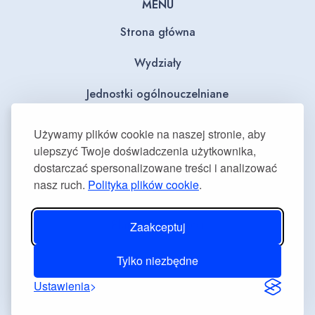
MENU
Strona główna
Wydziały
Jednostki ogólnouczelniane
BIP
Używamy plików cookie na naszej stronie, aby
ulepszyć Twoje doświadczenia użytkownika,
Dla mediów
dostarczać spersonalizowane treści i analizować
nasz ruch.
Polityka plików cookie
.
Deklaracja dostępności
Plan równości płci
Zaakceptuj
Tylko niezbędne
Ustawienia