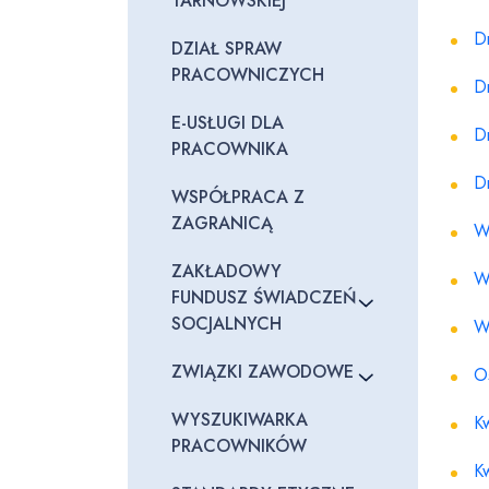
TARNOWSKIEJ
D
DZIAŁ SPRAW
PRACOWNICZYCH
D
E-USŁUGI DLA
D
PRACOWNIKA
D
WSPÓŁPRACA Z
ZAGRANICĄ
W
ZAKŁADOWY
W
FUNDUSZ ŚWIADCZEŃ
SOCJALNYCH
W
ZWIĄZKI ZAWODOWE
O
WYSZUKIWARKA
K
PRACOWNIKÓW
K