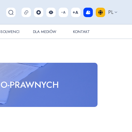
PL
Pokaż/ukryj wyszukiwarkę
BSOLWENCI
DLA MEDIÓW
KONTAKT
NO-PRAWNYCH