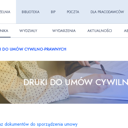
ZELNIA
BIBLIOTEKA
BIP
POCZTA
DLA PRACODAWCÓW
NIKA
WYDZIAŁY
WYDARZENIA
AKTUALNOŚCI
A
KI DO UMÓW CYWILNO-PRAWNYCH
DRUKI DO UMÓW CYWIL
z dokumentów do sporządzenia umowy