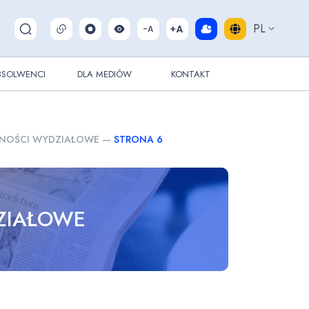
PL
Pokaż/ukryj wyszukiwarkę
BSOLWENCI
DLA MEDIÓW
KONTAKT
NOŚCI WYDZIAŁOWE
—
STRONA 6
ZIAŁOWE