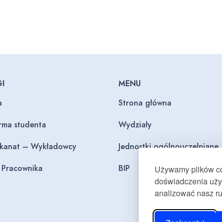
I
MENU
a
Strona główna
orma studenta
Wydziały
ekanat – Wykładowcy
Jednostki ogólnouczelniane
l Pracownika
BIP
Używamy plików coo
doświadczenia użyt
analizować nasz r