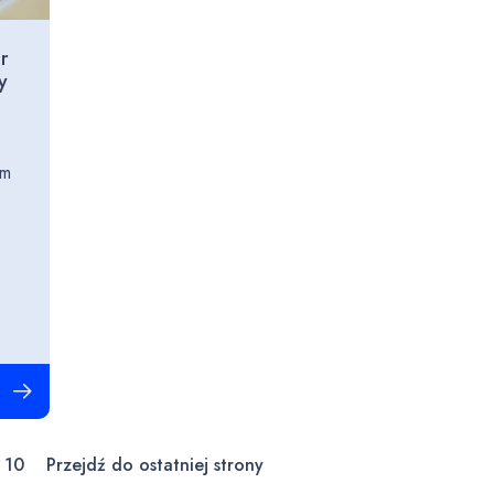
r
y
ym
Czytaj całość
10
Przejdź do ostatniej strony