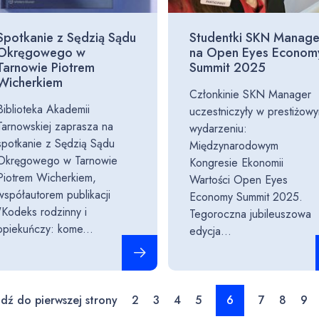
Spotkanie z Sędzią Sądu
Studentki SKN Manage
Okręgowego w
na Open Eyes Econom
Tarnowie Piotrem
Summit 2025
Wicherkiem
Członkinie SKN Manager
Biblioteka Akademii
uczestniczyły w prestiżow
Tarnowskiej zaprasza na
wydarzeniu:
spotkanie z Sędzią Sądu
Międzynarodowym
Okręgowego w Tarnowie
Kongresie Ekonomii
Piotrem Wicherkiem,
Wartości Open Eyes
współautorem publikacji
Economy Summit 2025.
"Kodeks rodzinny i
Tegoroczna jubileuszowa
opiekuńczy: kome...
edycja...
Czytaj całość
jdź do pierwszej strony
2
3
4
5
6
7
8
9