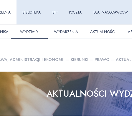
ZELNIA
BIBLIOTEKA
BIP
POCZTA
DLA PRACODAWCÓW
NIKA
WYDZIAŁY
WYDARZENIA
AKTUALNOŚCI
A
WA, ADMINISTRACJI I EKONOMII
—
KIERUNKI
—
PRAWO
—
AKTUAL
AKTUALNOŚCI WYD