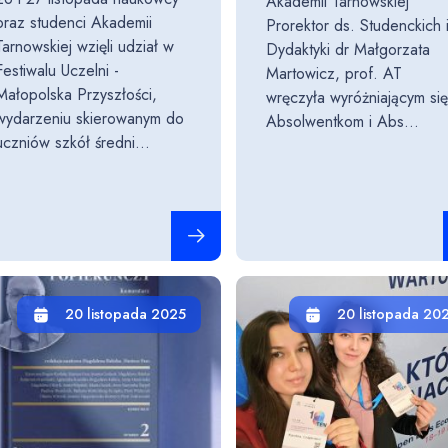
Akademii Tarnowskiej
oraz studenci Akademii
Prorektor ds. Studenckich 
Tarnowskiej wzięli udział w
Dydaktyki dr Małgorzata
Festiwalu Uczelni -
Martowicz, prof. AT
Małopolska Przyszłości,
wręczyła wyróżniającym si
wydarzeniu skierowanym do
Absolwentkom i Abs...
uczniów szkół średni...
Czytaj całość
20 listopada 2025
20 listopada 20