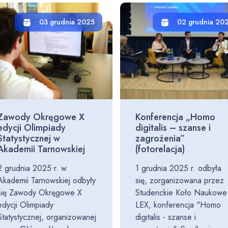
03 grudnia 2025
02 grudnia 20
Zawody Okręgowe X
Konferencja „Homo
edycji Olimpiady
digitalis – szanse i
Statystycznej w
zagrożenia”
Akademii Tarnowskiej
(fotorelacja)
2 grudnia 2025 r. w
1 grudnia 2025 r. odbyła
Akademii Tarnowskiej odbyły
się, zorganizowana przez
się Zawody Okręgowe X
Studenckie Koło Naukowe
edycji Olimpiady
LEX, konferencja "Homo
Statystycznej, organizowanej
digitalis - szanse i