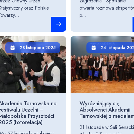
przez Główny Urząd
zagrożenia". Spotkanie
Statystyczny oraz Polskie
otwarła rozmowa ekspert
Towarzy...
p...
Czytaj całość
28 listopada 2025
24 listopada 20
Akademia Tarnowska na
Wyróżniający się
Festiwalu Uczelni –
Absolwenci Akademii
Małopolska Przyszłości
Tarnowskiej z medalam
2025 (fotorelacja)
21 listopada w Sali Senacki
26 i 27 listopada naukowcy