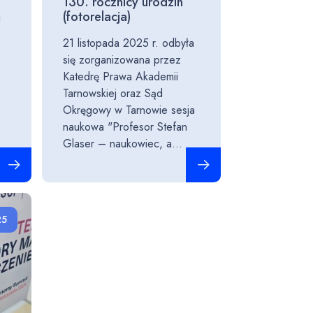
130. rocznicy urodzin
(fotorelacja)
i
21 listopada 2025 r. odbyła
się zorganizowana przez
ę
Katedrę Prawa Akademii
Tarnowskiej oraz Sąd
Okręgowy w Tarnowie sesja
naukowa "Profesor Stefan
Glaser – naukowiec, a...
Czytaj całość
Czytaj całość
25