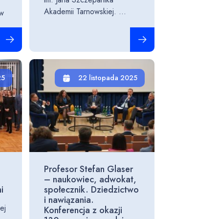
Akademii Tarnowskiej. ...
ów
Czytaj całość
Czytaj całość
25
22 listopada 2025
Profesor Stefan Glaser
– naukowiec, adwokat,
i
społecznik. Dziedzictwo
i nawiązania.
ej
Konferencja z okazji