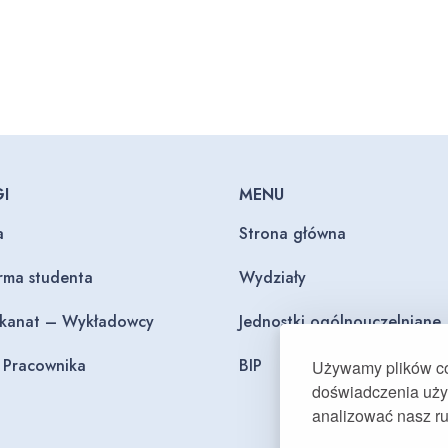
I
MENU
a
Strona główna
orma studenta
Wydziały
ekanat – Wykładowcy
Jednostki ogólnouczelniane
l Pracownika
BIP
Używamy plików coo
doświadczenia użyt
analizować nasz r