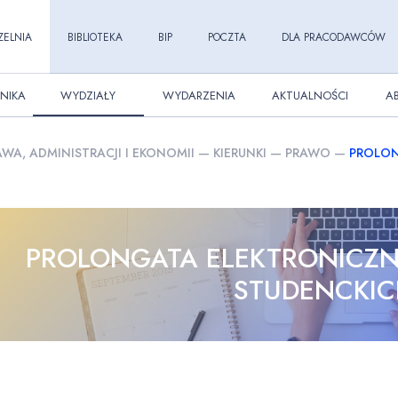
ZELNIA
BIBLIOTEKA
BIP
POCZTA
DLA PRACODAWCÓW
NIKA
WYDZIAŁY
WYDARZENIA
AKTUALNOŚCI
A
WA, ADMINISTRACJI I EKONOMII
—
KIERUNKI
—
PRAWO
—
PROLON
PROLONGATA ELEKTRONICZN
STUDENCKI