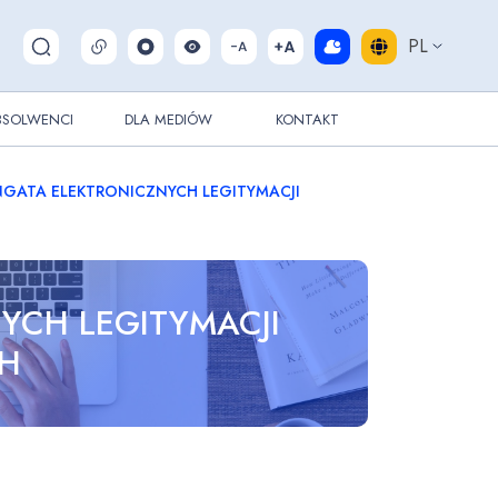
PL
Pokaż/ukryj wyszukiwarkę
BSOLWENCI
DLA MEDIÓW
KONTAKT
GATA ELEKTRONICZNYCH LEGITYMACJI
YCH LEGITYMACJI
CH