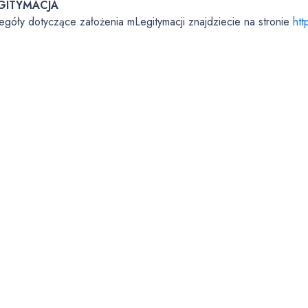
GITYMACJA
egóły dotyczące założenia mLegitymacji znajdziecie na stronie
htt