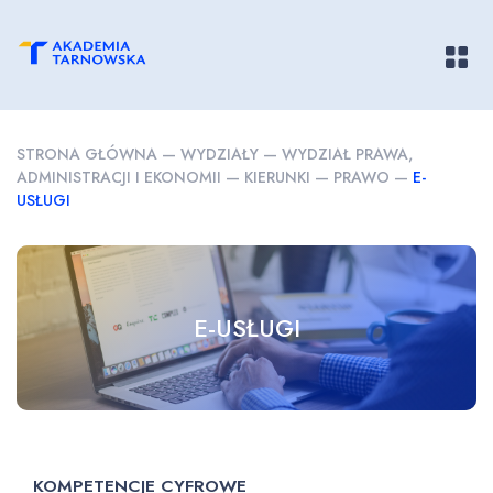
Pokaż/
STRONA GŁÓWNA
—
WYDZIAŁY
—
WYDZIAŁ PRAWA,
ADMINISTRACJI I EKONOMII
—
KIERUNKI
—
PRAWO
—
E-
USŁUGI
E-USŁUGI
KOMPETENCJE CYFROWE