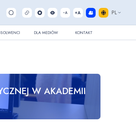
PL
Pokaż/ukryj wyszukiwarkę
BSOLWENCI
DLA MEDIÓW
KONTAKT
YCZNEJ W AKADEMII