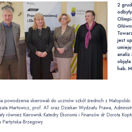
2 grud
odbyły
Olimpi
Główny
Towarz
jest u
umieję
analiz
objęła
hab. M
a powodzenia skierowali do uczniów szkół średnich z Małopolski P
zata Martowicz, prof. AT oraz Dziekan Wydziału Prawa, Administr
ały również Kierownik Katedry Ekonomii i Finansów dr Dorota Kop
a Partyńska-Brzegowy.