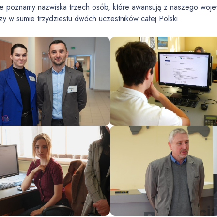
e poznamy nazwiska trzech osób, które awansują z naszego woj
y w sumie trzydziestu dwóch uczestników całej Polski.