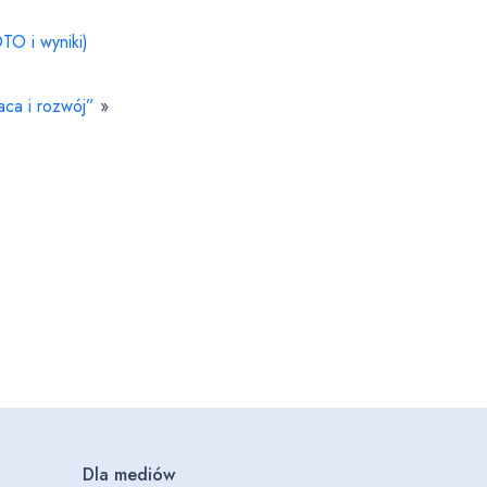
TO i wyniki)
aca i rozwój”
»
Dla mediów