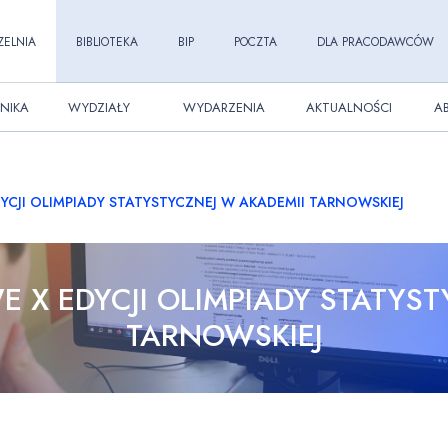
ZELNIA
BIBLIOTEKA
BIP
POCZTA
DLA PRACODAWCÓW
NIKA
WYDZIAŁY
WYDARZENIA
AKTUALNOŚCI
A
JI OLIMPIADY STATYSTYCZNEJ W AKADEMII TARNOWSKIEJ
X EDYCJI OLIMPIADY STATYST
TARNOWSKIEJ