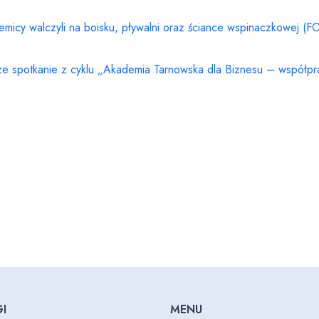
micy walczyli na boisku, pływalni oraz ściance wspinaczkowej (FO
ze spotkanie z cyklu „Akademia Tarnowska dla Biznesu – współpr
I
MENU