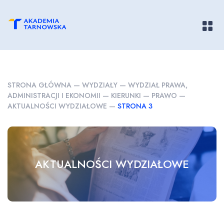
Pokaż/
STRONA GŁÓWNA
—
WYDZIAŁY
—
WYDZIAŁ PRAWA,
ADMINISTRACJI I EKONOMII
—
KIERUNKI
—
PRAWO
—
AKTUALNOŚCI WYDZIAŁOWE
—
STRONA 3
AKTUALNOŚCI WYDZIAŁOWE