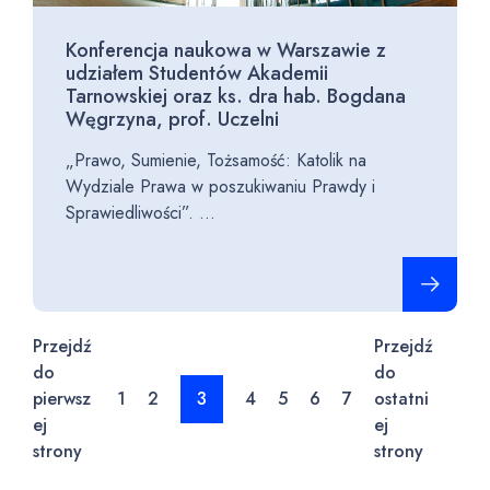
Konferencja naukowa w Warszawie z
udziałem Studentów Akademii
Tarnowskiej oraz ks. dra hab. Bogdana
Węgrzyna, prof. Uczelni
„Prawo, Sumienie, Tożsamość: Katolik na
Wydziale Prawa w poszukiwaniu Prawdy i
Sprawiedliwości”. ...
Czytaj cało
Przejdź
Przejdź
do
do
pierwsz
1
2
3
4
5
6
7
ostatni
ej
ej
strony
strony