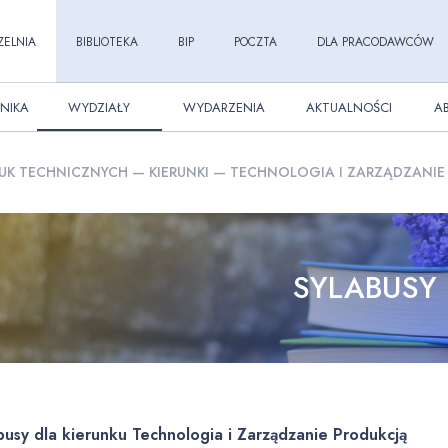
ZELNIA
BIBLIOTEKA
BIP
POCZTA
DLA PRACODAWCÓW
NIKA
WYDZIAŁY
WYDARZENIA
AKTUALNOŚCI
A
UK TECHNICZNYCH
—
KIERUNKI
—
TECHNOLOGIA I ZARZĄDZANIE
SYLABUSY
busy dla kierunku Technologia i Zarządzanie Produkcją