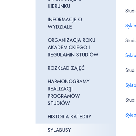
KIERUNKU
Stud
INFORMACJE O
Syla
WYDZIALE
ORGANIZACJA ROKU
Stud
AKADEMICKIEGO I
REGULAMIN STUDIÓW
Syla
ROZKŁAD ZAJĘĆ
Stud
HARMONOGRAMY
Syla
REALIZACJI
PROGRAMÓW
Stud
STUDIÓW
Syla
HISTORIA KATEDRY
SYLABUSY