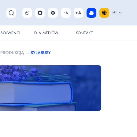
PL
Pokaż/ukryj wyszukiwarkę
BSOLWENCI
DLA MEDIÓW
KONTAKT
 PRODUKCJĄ
—
SYLABUSY