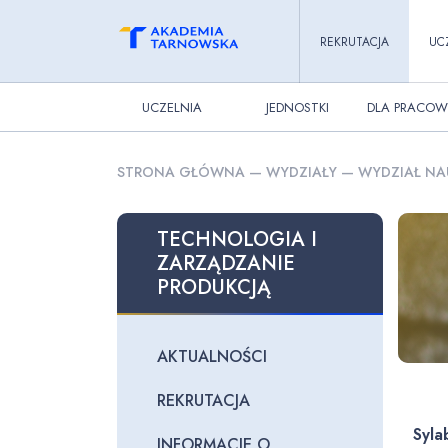
REKRUTACJA
UC
UCZELNIA
JEDNOSTKI
DLA PRACOW
STRONA GŁÓWNA
—
WYDZIAŁY
—
WYDZIAŁ NA
TECHNOLOGIA I
ZARZĄDZANIE
PRODUKCJĄ
AKTUALNOŚCI
REKRUTACJA
Syla
INFORMACJE O