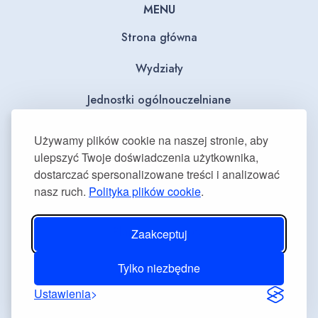
MENU
Strona główna
Wydziały
Jednostki ogólnouczelniane
BIP
Używamy plików cookie na naszej stronie, aby
ulepszyć Twoje doświadczenia użytkownika,
Dla mediów
dostarczać spersonalizowane treści i analizować
nasz ruch.
Polityka plików cookie
.
Deklaracja dostępności
Plan równości płci
Zaakceptuj
Tylko niezbędne
Ustawienia