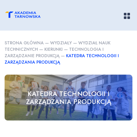
Pokaż/
STRONA GŁÓWNA
—
WYDZIAŁY
—
WYDZIAŁ NAUK
TECHNICZNYCH
—
KIERUNKI
—
TECHNOLOGIA I
ZARZĄDZANIE PRODUKCJĄ
—
KATEDRA TECHNOLOGII I
ZARZĄDZANIA PRODUKCJĄ
KATEDRA TECHNOLOGII I
ZARZĄDZANIA PRODUKCJĄ