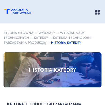
Pokaż/
STRONA GŁÓWNA
—
WYDZIAŁY
—
WYDZIAŁ NAUK
TECHNICZNYCH
—
KATEDRY
—
KATEDRA TECHNOLOGII I
ZARZĄDZANIA PRODUKCJĄ
—
HISTORIA KATEDRY
HISTORIA KATEDRY
KATEDRA TECHNOLOGII I ZARZĄDZANIA