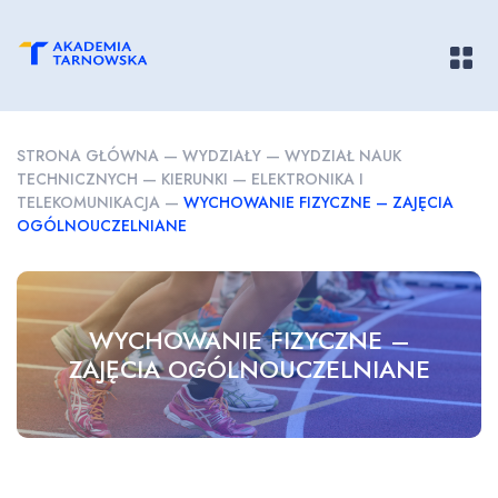
Pokaż/
STRONA GŁÓWNA
—
WYDZIAŁY
—
WYDZIAŁ NAUK
TECHNICZNYCH
—
KIERUNKI
—
ELEKTRONIKA I
TELEKOMUNIKACJA
—
WYCHOWANIE FIZYCZNE – ZAJĘCIA
OGÓLNOUCZELNIANE
WYCHOWANIE FIZYCZNE –
ZAJĘCIA OGÓLNOUCZELNIANE