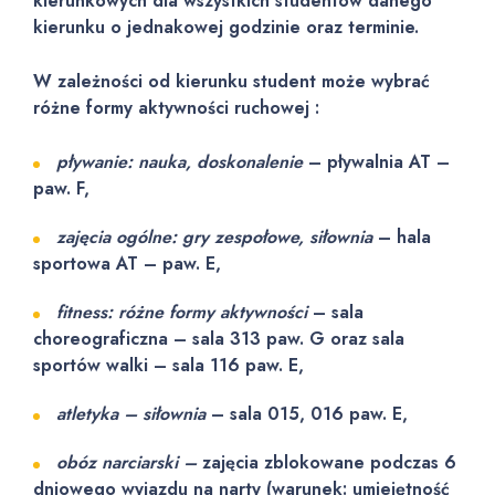
kierunkowych dla wszystkich studentów danego
kierunku o jednakowej godzinie oraz terminie.
W zależności od kierunku student może wybrać
różne formy aktywności ruchowej :
pływanie: nauka, doskonalenie
– pływalnia AT –
paw. F,
zajęcia ogólne: gry zespołowe, siłownia
– hala
sportowa AT – paw. E,
fitness: różne formy aktywności
– sala
choreograficzna – sala 313 paw. G oraz sala
sportów walki – sala 116 paw. E,
atletyka – siłownia
– sala 015, 016 paw. E,
obóz narciarski –
zajęcia zblokowane podczas 6
dniowego wyjazdu na narty (warunek: umiejętność