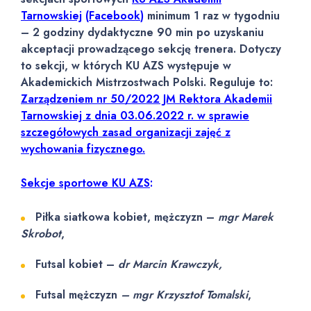
Tarnowskiej
(
Facebook
)
minimum 1 raz w tygodniu
– 2 godziny dydaktyczne 90 min po uzyskaniu
akceptacji prowadzącego sekcję trenera. Dotyczy
to sekcji, w których KU AZS występuje w
Akademickich Mistrzostwach Polski. Reguluje to:
Zarządzeniem nr 50/2022 JM Rektora Akademii
Tarnowskiej z dnia 03.06.2022 r. w sprawie
szczegółowych zasad organizacji zajęć z
wychowania fizycznego.
Sekcje sportowe KU AZS
:
Piłka siatkowa kobiet, mężczyzn –
mgr Marek
Skrobot
,
Futsal kobiet –
dr Marcin Krawczyk,
Futsal mężczyzn
– mgr Krzysztof Tomalski
,