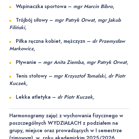
Wspinaczka sportowa –
mgr Marcin Bibro
,
Trójbój siłowy –
mgr Patryk Orwat, mgr Jakub
Filiński,
Piłka ręczna kobiet, mężczyzn –
dr Przemysław
Markowicz
,
Pływanie –
mgr Anita Ziemba, mgr Patryk Orwat,
Tenis stołowy
– mgr Krzysztof Tomalski
,
dr Piotr
Kuczek,
Lekka atletyka –
dr Piotr Kuczek,
Harmonogramy zajęć z wychowania fizycznego w
poszczególnych WYDZIAŁACH z podziałem na
grupy, miejsce oraz prowadzących w I semestrze
(zimowym), w roku akademickim 2025/2026