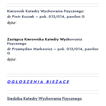
Kierownik Katedry Wychowania Fizycznego:
dr Piotr Kuczek – pok. 013/014,
pawilon
G
dyżur:
środa 10.00 – 10.15
czwartek 9.45 – 10.45
Zastępca Kierownika Katedry Wych
owania
Fizycznego
dr Przemysław Markowicz – pok. 013/014,
pawilon
G
dyżur:
wtorek 14.20 – 14.50
środa 13.00 – 13.45
O G Ł O S Z E N I A B I E Ż Ą C E
Siedziba Katedry Wychowania Fizycznego