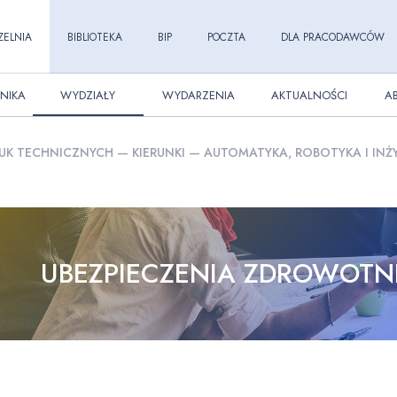
ZELNIA
BIBLIOTEKA
BIP
POCZTA
DLA PRACODAWCÓW
NIKA
WYDZIAŁY
WYDARZENIA
AKTUALNOŚCI
A
UK TECHNICZNYCH
—
KIERUNKI
—
AUTOMATYKA, ROBOTYKA I INŻ
UBEZPIECZENIA ZDROWOTN