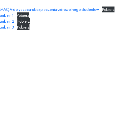
MACJA-dotyczaca-ubezpieczenia-zdrowotnego-studentow
Pobierz
nik nr 1
Pobierz
nik nr 2
Pobierz
nik nr 3
Pobierz