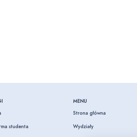
I
MENU
a
Strona główna
orma studenta
Wydziały