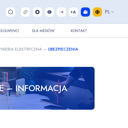
PL
Pokaż/ukryj wyszukiwarkę
BSOLWENCI
DLA MEDIÓW
KONTAKT
YNIERIA ELEKTRYCZNA
—
UBEZPIECZENIA
E – INFORMACJA