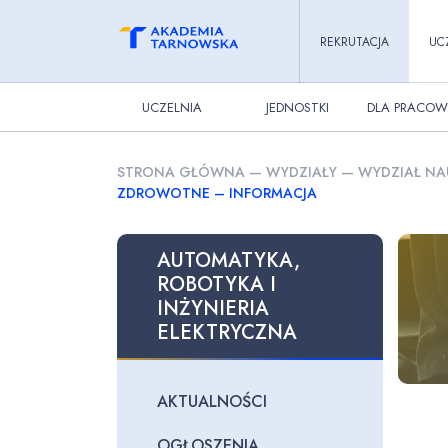
REKRUTACJA
UC
UCZELNIA
JEDNOSTKI
DLA PRACOW
STRONA GŁÓWNA
—
WYDZIAŁY
—
WYDZIAŁ NA
ZDROWOTNE – INFORMACJA
AUTOMATYKA,
ROBOTYKA I
INŻYNIERIA
ELEKTRYCZNA
AKTUALNOŚCI
OGŁOSZENIA