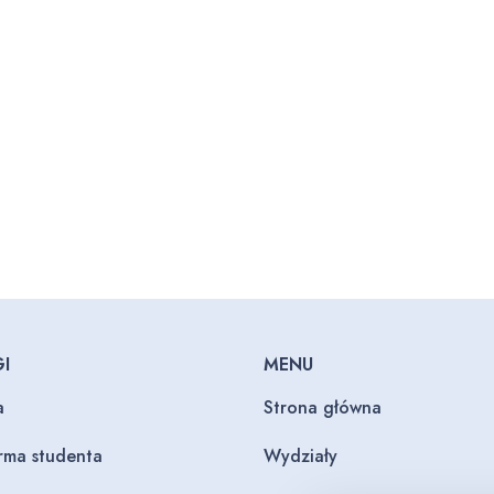
I
MENU
a
Strona główna
orma studenta
Wydziały