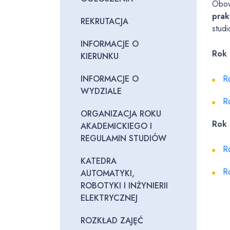
Obow
prak
REKRUTACJA
studi
INFORMACJE O
Rok 
KIERUNKU
INFORMACJE O
R
WYDZIALE
R
ORGANIZACJA ROKU
Rok 
AKADEMICKIEGO I
REGULAMIN STUDIÓW
R
KATEDRA
R
AUTOMATYKI,
ROBOTYKI I INŻYNIERII
ELEKTRYCZNEJ
ROZKŁAD ZAJĘĆ