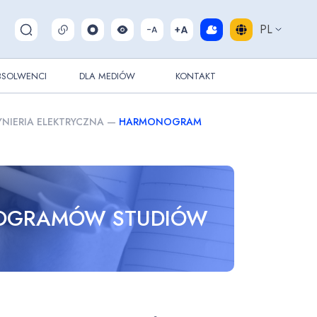
PL
Pokaż/ukryj wyszukiwarkę
BSOLWENCI
DLA MEDIÓW
KONTAKT
YNIERIA ELEKTRYCZNA
—
HARMONOGRAM
ROGRAMÓW STUDIÓW