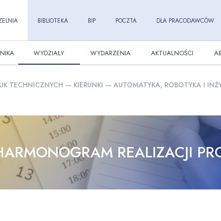
ZELNIA
BIBLIOTEKA
BIP
POCZTA
DLA PRACODAWCÓW
NIKA
WYDZIAŁY
WYDARZENIA
AKTUALNOŚCI
A
UK TECHNICZNYCH
—
KIERUNKI
—
AUTOMATYKA, ROBOTYKA I INŻ
HARMONOGRAM REALIZACJI P