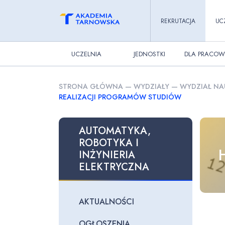
REKRUTACJA
UC
UCZELNIA
JEDNOSTKI
DLA PRACOW
STRONA GŁÓWNA
—
WYDZIAŁY
—
WYDZIAŁ NA
REALIZACJI PROGRAMÓW STUDIÓW
AUTOMATYKA,
ROBOTYKA I
INŻYNIERIA
ELEKTRYCZNA
AKTUALNOŚCI
OGŁOSZENIA