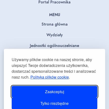
Portal Pracownika
MENU
Strona główna
Wydziały
Jednostki ogólnouczelniane
BIP
Używamy plików cookie na naszej stronie, aby
ulepszyć Twoje doświadczenia użytkownika,
Dla mediów
dostarczać spersonalizowane treści i analizować
nasz ruch.
Polityka plików cookie
.
Deklaracja dostępności
Plan równości płci
Zaakceptuj
Tylko niezbędne