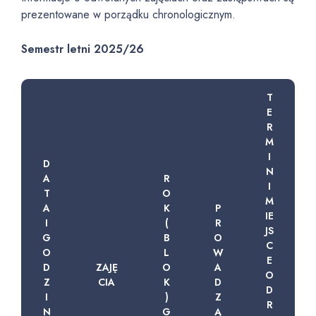
prezentowane w porządku chronologicznym.
Semestr letni 2025/26
T
E
R
M
I
D
N
A
R
I
T
O
M
A
K
P
IE
I
(
R
JS
G
B
O
C
O
L
W
E
D
ZAJĘ
O
A
O
Z
CIA
K
D
D
I
)
Z
R
N
G
Ą