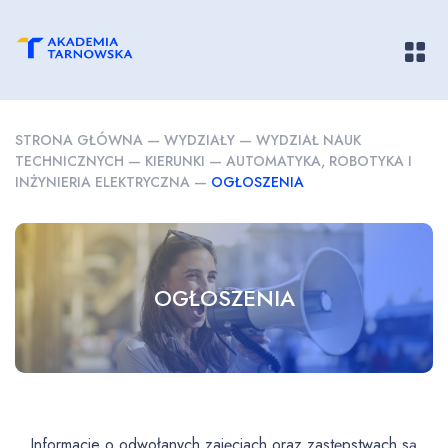
Pokaż/
STRONA GŁÓWNA
—
WYDZIAŁY
—
WYDZIAŁ NAUK
TECHNICZNYCH
—
KIERUNKI
—
AUTOMATYKA, ROBOTYKA I
INŻYNIERIA ELEKTRYCZNA
—
OGŁOSZENIA
OGŁOSZENIA
Informacje o odwołanych zajęciach oraz zastępstwach są