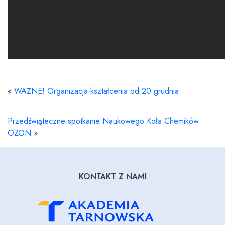
«
WAŻNE! Organizacja kształcenia od 20 grudnia
Przedświąteczne spotkanie Naukowego Koła Chemików
OZON
»
KONTAKT Z NAMI