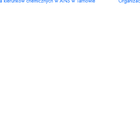
ta kierunków chemicznych w ANS w Tarnowie
Organizac