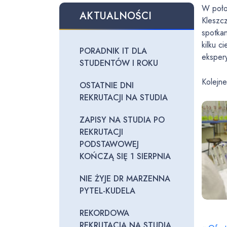
W poło
AKTUALNOŚCI
Kleszc
spotka
kilku 
PORADNIK IT DLA
eksper
STUDENTÓW I ROKU
Kolejn
OSTATNIE DNI
REKRUTACJI NA STUDIA
ZAPISY NA STUDIA PO
REKRUTACJI
PODSTAWOWEJ
KOŃCZĄ SIĘ 1 SIERPNIA
NIE ŻYJE DR MARZENNA
PYTEL-KUDELA
REKORDOWA
REKRUTACJA NA STUDIA