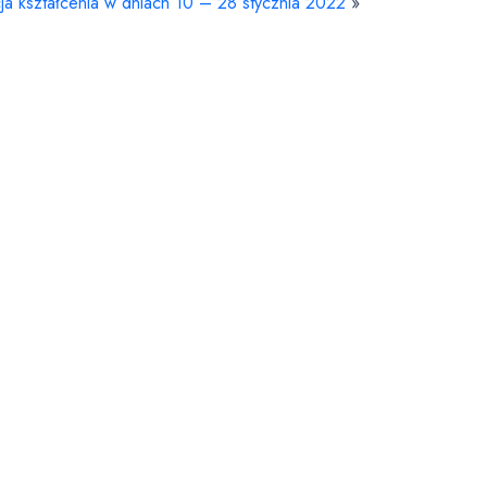
ja kształcenia w dniach 10 – 28 stycznia 2022
»