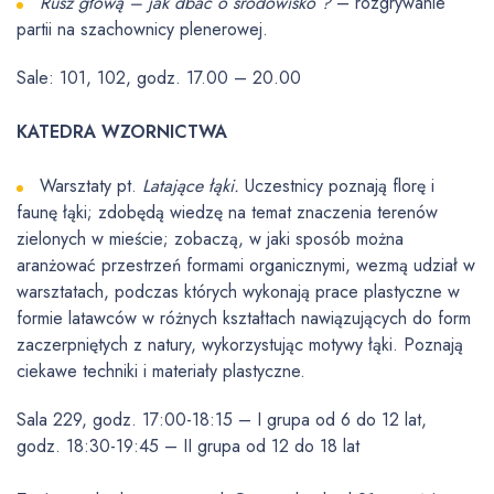
Rusz głową – jak dbać o środowisko ?
– rozgrywanie
partii na szachownicy plenerowej.
Sale: 101, 102, godz. 17.00 – 20.00
KATEDRA WZORNICTWA
Warsztaty pt.
Latające łąki.
Uczestnicy poznają florę i
faunę łąki; zdobędą wiedzę na temat znaczenia terenów
zielonych w mieście; zobaczą, w jaki sposób można
aranżować przestrzeń formami organicznymi, wezmą udział w
warsztatach, podczas których wykonają prace plastyczne w
formie latawców w różnych kształtach nawiązujących do form
zaczerpniętych z natury, wykorzystując motywy łąki. Poznają
ciekawe techniki i materiały plastyczne.
Sala 229, godz. 17:00-18:15 – I grupa od 6 do 12 lat,
godz. 18:30-19:45 – II grupa od 12 do 18 lat