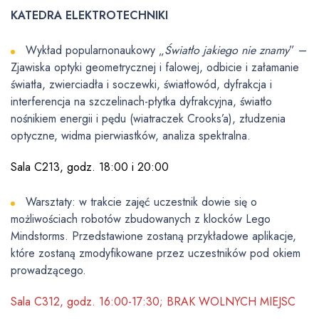
KATEDRA ELEKTROTECHNIKI
Wykład popularnonaukowy „
Światło jakiego nie znamy
” –
Zjawiska optyki geometrycznej i falowej, odbicie i załamanie
światła, zwierciadła i soczewki, światłowód, dyfrakcja i
interferencja na szczelinach-płytka dyfrakcyjna, światło
nośnikiem energii i pędu (wiatraczek Crooks’a), złudzenia
optyczne, widma pierwiastków, analiza spektralna.
Sala C213, godz. 18:00 i 20:00
Warsztaty: w trakcie zajęć uczestnik dowie się o
możliwościach robotów zbudowanych z klocków Lego
Mindstorms. Przedstawione zostaną przykładowe aplikacje,
które zostaną zmodyfikowane przez uczestników pod okiem
prowadzącego.
Sala C312, godz. 16:00-17:30; BRAK WOLNYCH MIEJSC