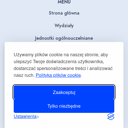
MENU
Strona główna
Wydziały
Jednostki ogólnouczelniane
BIP
Używamy plików cookie na naszej stronie, aby
ulepszyć Twoje doświadczenia użytkownika,
Dla mediów
dostarczać spersonalizowane treści i analizować
nasz ruch.
Polityka plików cookie
.
Deklaracja dostępności
Plan równości płci
Zaakceptuj
Tylko niezbędne
Ustawienia